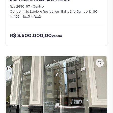
Apartamento à Venda em Centro
Rua 2650
,
57
-
Centro
Condomínio Lumiére Residence
·
Balneário Camboriú
,
SC
125
m²
3
4
2
R$ 3.500.000,00
Venda