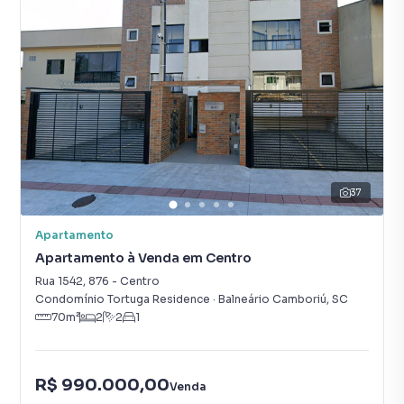
37
Apartamento
Apartamento à Venda em Centro
Rua 1542
,
876
-
Centro
Condomínio Tortuga Residence
·
Balneário Camboriú
,
SC
70
m²
2
2
1
R$ 990.000,00
Venda