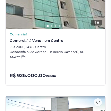
11
Comercial
Comercial à Venda em Centro
Rua 2000
,
1415
-
Centro
Condomínio Rio Jordão
·
Balneário Camboriú
,
SC
37
m²
1
R$ 926.000,00
Venda