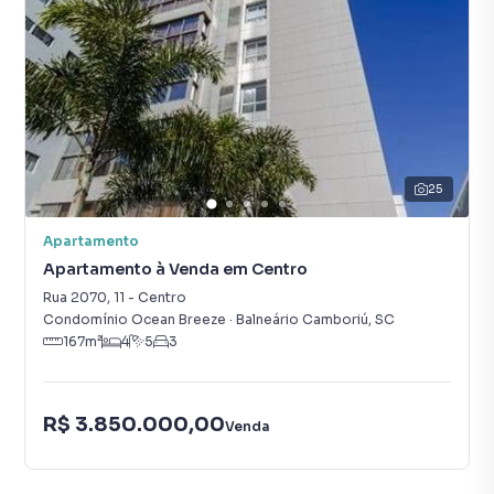
25
Apartamento
Apartamento à Venda em Centro
Rua 2070
,
11
-
Centro
Condomínio Ocean Breeze
·
Balneário Camboriú
,
SC
167
m²
4
5
3
R$ 3.850.000,00
Venda