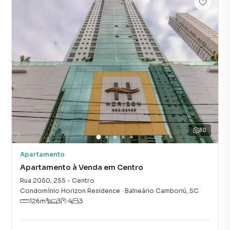
30
Apartamento
Apartamento à Venda em Centro
Rua 2050
,
255
-
Centro
Condomínio Horizon Residence
·
Balneário Camboriú
,
SC
126
m²
3
4
3