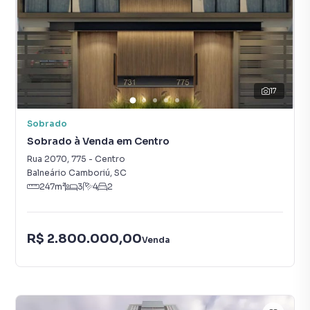
17
Sobrado
Sobrado à Venda em Centro
Rua 2070
,
775
-
Centro
Balneário Camboriú
,
SC
247
m²
3
4
2
R$ 2.800.000,00
Venda