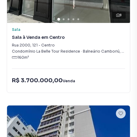
8
Sala
Sala à Venda em Centro
Rua 2000
,
121
-
Centro
Condomínio La Belle Tour Residence
·
Balneário Camboriú
,
SC
160
m²
R$ 3.700.000,00
Venda