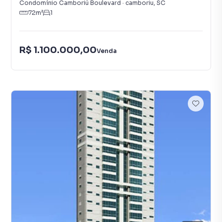
Condomínio Camboriú Boulevard
·
camboriu
,
SC
72
m²
1
R$ 1.100.000,00
Venda