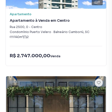
17
Apartamento
Apartamento à Venda em Centro
Rua 2500
,
0
-
Centro
Condomínio Puerto Velero
·
Balneário Camboriú
,
SC
140
m²
2
R$ 2.747.000,00
Venda