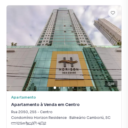
38
Apartamento
Apartamento à Venda em Centro
Rua 2050
,
255
-
Centro
Condomínio Horizon Residence
·
Balneário Camboriú
,
SC
125
m²
3
4
2